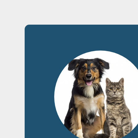
2% DE
Chien
Chat
Catalogue
Nouveau
Accueil
›
Catalogue
›
Chien
›
Friandises