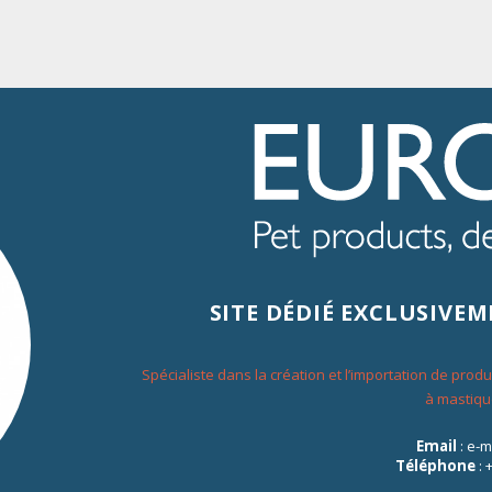
 REMISE POUR TOUTES COMMANDES PASSÉES SUR LE SITE
tés
À propos d'Eurosiam
Contact
SITE DÉDIÉ EXCLUSIVE
Spécialiste dans la création et l’importation de prod
à mastiqu
Friandises
Email
: e-
Téléphone
: 