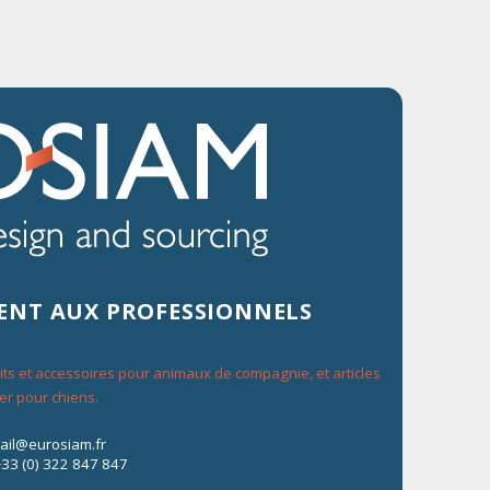
Pour nous joindre
+33 (0) 322 847 847
e-mail@eurosiam.fr
MENT AUX PROFESSIONNELS
uits et accessoires pour animaux de compagnie, et articles
er pour chiens.
mail@eurosiam.fr
+33 (0) 322 847 847