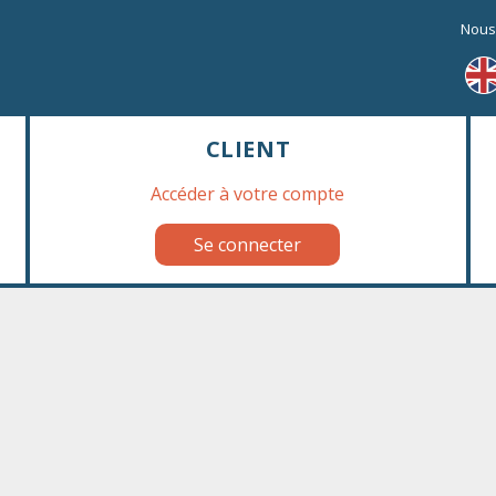
Nous
Delicious snacks
CLIENT
Résultats 1 - 48 sur 125
Accéder à votre compte
Se connecter